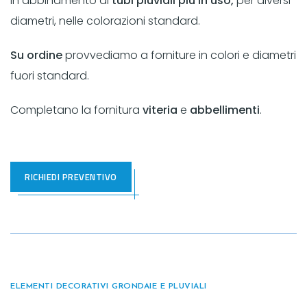
in abbinamento ai
tubi pluviali più in uso,
per diversi
diametri, nelle colorazioni standard.
Su ordine
provvediamo a forniture in colori e diametri
fuori standard.
Completano la fornitura
viteria
e
abbellimenti
.
RICHIEDI PREVENTIVO
ELEMENTI DECORATIVI GRONDAIE E PLUVIALI