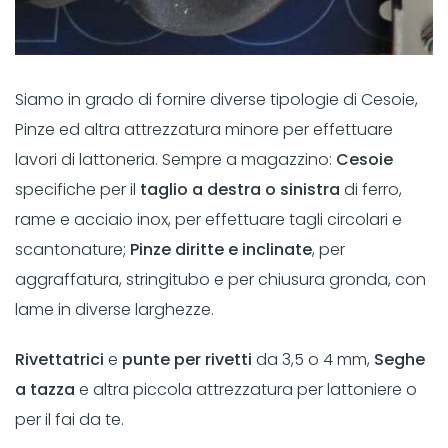
Siamo in grado di fornire diverse tipologie di Cesoie,
Pinze ed altra attrezzatura minore per effettuare
lavori di lattoneria. Sempre a magazzino:
Cesoie
specifiche per il
taglio a destra o sinistra
di ferro,
rame e acciaio inox, per effettuare tagli circolari e
scantonature;
Pinze diritte e inclinate
, per
aggraffatura, stringitubo e per chiusura gronda, con
lame in diverse larghezze.
Rivettatrici
e
punte per rivetti
da 3,5 o 4 mm,
Seghe
a tazza
e altra piccola attrezzatura per lattoniere o
per il fai da te.