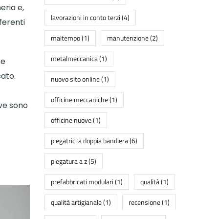
eria e,
lavorazioni in conto terzi
(4)
ferenti
maltempo
(1)
manutenzione
(2)
metalmeccanica
(1)
re
cato.
nuovo sito online
(1)
officine meccaniche
(1)
ove sono
officine nuove
(1)
piegatrici a doppia bandiera
(6)
piegatura a z
(5)
prefabbricati modulari
(1)
qualità
(1)
qualità artigianale
(1)
recensione
(1)