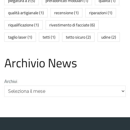
piegatura a z
(5)
prefabbricati modulari
(1)
qualità
(1)
qualità artigianale
(1)
recensione
(1)
riparazioni
(1)
riqualificazione
(1)
rivestimento di facciate
(6)
taglio laser
(1)
tetti
(1)
tetto sicuro
(2)
udine
(2)
Archivio News
Archivi